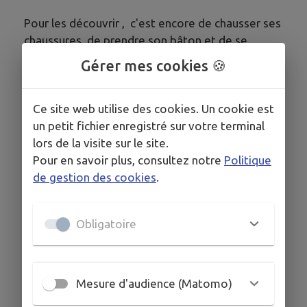
Pour les découvrir , c'est encore de chausser ses
chaussures, de prendre son bâton et de se
rendre compte par soi même de la richesse et
Gérer mes cookies 🍪
de la diversité offertes par ces chemins.
Ce site web utilise des cookies. Un cookie est
un petit fichier enregistré sur votre terminal
Renseignements : 05 55 85 97 82
lors de la visite sur le site.
Pour en savoir plus, consultez notre
Politique
de gestion des cookies
.
Obligatoire
Mesure d'audience (Matomo)