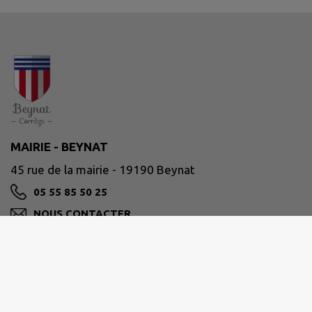
MAIRIE - BEYNAT
45 rue de la mairie - 19190 Beynat
05 55 85 50 25
NOUS CONTACTER
M'Y RENDRE