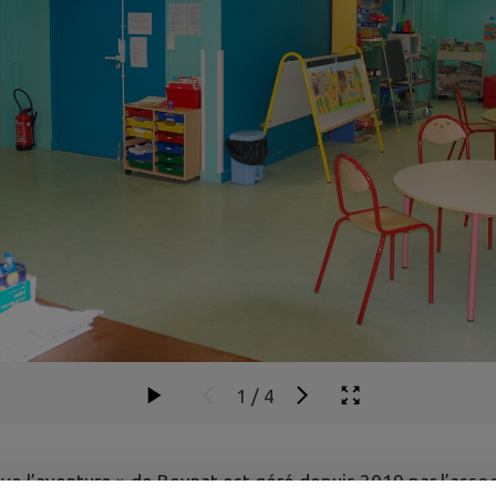
1
/
4
ve l’aventure » de Beynat est géré depuis 2019 par l’assoc