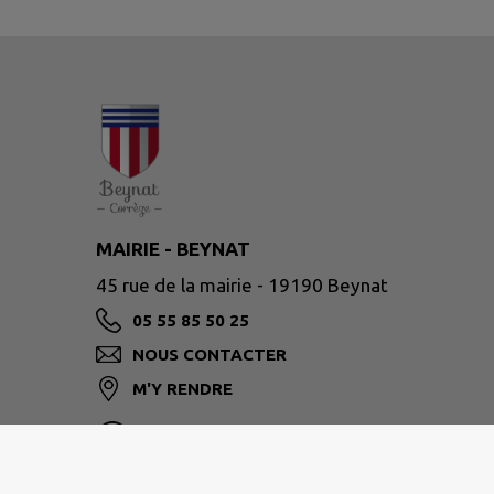
MAIRIE - BEYNAT
45 rue de la mairie - 19190 Beynat
05 55 85 50 25
NOUS CONTACTER
M'Y RENDRE