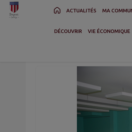
Contenu
Menu
Recherche
Pied de page
ACTUALITÉS
MA COMMU
ACCUEIL
>
JEUNESSE
>
LE CENTRE DE LOISI
DÉCOUVRIR
VIE ÉCONOMIQUE