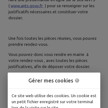
(
www.ants.gouv.fr
) pour se renseigner sur les
justificatifs nécessaires et constituer votre
dossier.
Une fois toutes les pièces réunies, vous pouvez
prendre rendez-vous.
Vous pouvez-donc vous rendre en mairie à
votre rendez-vous , avec toutes les pièces
justificatives, afin de déposer votre dossier.
Vous serez ensuite averti par SMS de la
Gérer mes cookies 🍪
disponibilité de votre CNI ou Passeport, afin de
venir le retirer en mairie.
Ce site web utilise des cookies. Un cookie est
Il y a donc 5 étapes à respecter
un petit fichier enregistré sur votre terminal
lors de la visite sur le site.