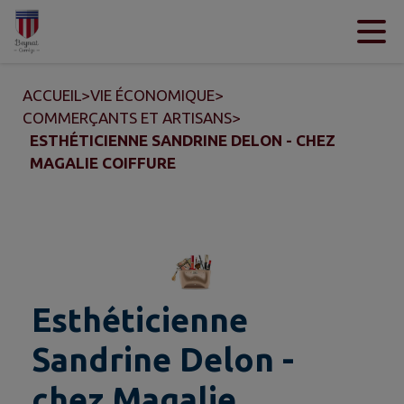
Contenu
Menu
Recherche
Pied de page
ACCUEIL
>
VIE ÉCONOMIQUE
>
COMMERÇANTS ET ARTISANS
>
ESTHÉTICIENNE SANDRINE DELON - CHEZ
MAGALIE COIFFURE
Esthéticienne
Sandrine Delon -
chez Magalie