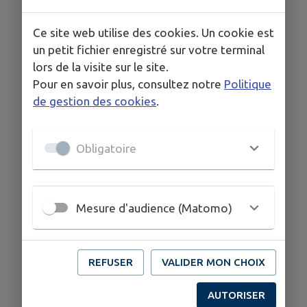
COORDONNÉES
Place du marché, 19190 Beynat
Ce site web utilise des cookies. Un cookie est
05 55 85 50 15
un petit fichier enregistré sur votre terminal
lors de la visite sur le site.
Pour en savoir plus, consultez notre
Politique
de gestion des cookies
.
Obligatoire
Mesure d'audience (Matomo)
REFUSER
VALIDER MON CHOIX
AUTORISER