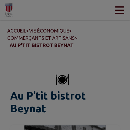
Contenu
Menu
Recherche
Pied de page
ACCUEIL
>
VIE ÉCONOMIQUE
>
COMMERÇANTS ET ARTISANS
>
AU P'TIT BISTROT BEYNAT
Au P'tit bistrot
Beynat