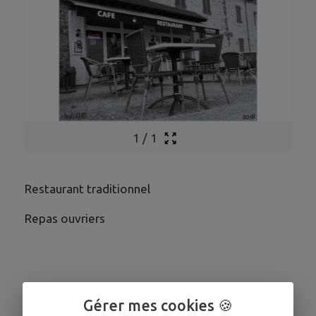
1
/
1
Restaurant traditionnel
Repas ouvriers
Gérer mes cookies 🍪