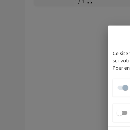
1
/
1
Ce site 
sur votr
Pour en