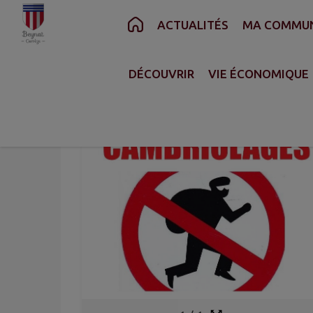
Contenu
Menu
Recherche
Pied de page
ACTUALITÉS
MA COMMU
ACCUEIL
>
ACTUALITÉS
>
CAMBRIOLAGES : Ç
DÉCOUVRIR
VIE ÉCONOMIQUE