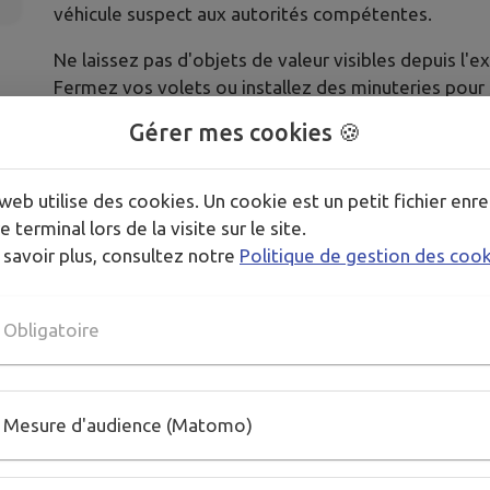
véhicule suspect aux autorités compétentes.
Ne laissez pas d'objets de valeur visibles depuis l'e
Fermez vos volets ou installez des minuteries pour 
Gérer mes cookies 🍪
Respecter des consignes simples et efficaces. Lors
d'entrée principale à double tour, verrouillez toutes
clés sur la serrure. Il suffirait au cambrioleur de ca
web utilise des cookies. Un cookie est un petit fichier enre
ouvrir la porte d'entrée.
e terminal lors de la visite sur le site.
 savoir plus, consultez notre
Politique de gestion des coo
Obligatoire
Publié par Yann Lomenech
Mesure d'audience (Matomo)