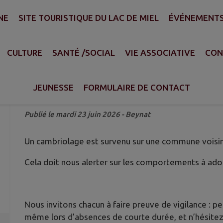
NE
SITE TOURISTIQUE DU LAC DE MIEL
ÉVÉNEMENT
A N'ARRIVE PAS QU'AUX...
CULTURE
SANTÉ /SOCIAL
VIE ASSOCIATIVE
CON
CAMBRIOLAGES : ÇA N'ARRIVE 
VIGILANCE EST DE MISE !
JEUNESSE
FORMULAIRE DE CONTACT
Vigilance cambriolages
Publié le mardi 23 juin 2026 - Beynat
Un cambriolage est survenu sur une commune voisine
Cela doit nous alerter sur les comportements à ado
Nous invitons chacun à faire preuve de vigilance : p
même lors d’absences de courte durée, et n’hésite