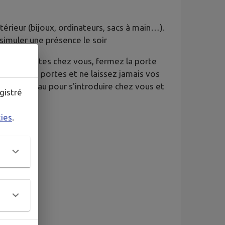
xtérieur (bijoux, ordinateurs, sacs à main…).
simuler une présence le soir
que vous êtes chez vous, fermez la porte
 les autres portes et ne laissez jamais vos
sser un carreau pour s'introduire chez vous et
gistré
kies
.