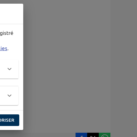
gistré
kies
.
ORISER