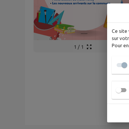
Ce site 
sur votr
Pour en
1
/
1