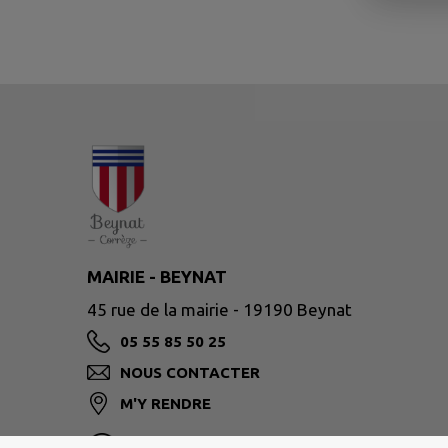
MAIRIE - BEYNAT
45 rue de la mairie - 19190 Beynat
05 55 85 50 25
NOUS CONTACTER
M'Y RENDRE