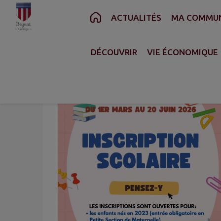
Contenu
Menu
Recherche
Pied de page
ACTUALITÉS
MA COMMU
ACCUEIL
>
ACTUALITÉS
>
INSCRIPTION SCO
DÉCOUVRIR
VIE ÉCONOMIQUE